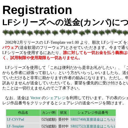
Registration
LFシリーズへの送金(カンパ)に
2002年2月リリースの LF-Template ver1.00 より、順次 LFシリーズ を
パウェア
(送金歓迎のフリーウェア)とさせていただきます。今まで通
LFシリーズを使用するにあたり、
誰に対しても一切お金を払う義務は
く、試用制限や使用期限も一切ありません。
LFシリーズを使用して「これは便利だから是非お礼がしたい」、「
からも作者に頑張って欲しい」という方がいらっしゃいましたら、送
ていただけると非常に助かります(作者の励みになります)。ただし、
訳ありませんが送金していただいても、要望を優先的に受け付けると
たことは一切行えませんのでご了承下さい。
なお、送金は
Vector
の
シェアレジ
を利用して行います。下の表のシ
レジ作品番号をクリックするとシェアレジの送金ページを開けます。
作品名
カンパ料
状況
シェアレジ作品番号
LF-CSVPad
\525(総額)
受付中
SR027468(直接送金はこちら)
LF-Template
\525(総額)
受付中
SR027522(直接送金はこちら)