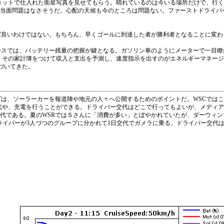
ネットで仕入れた衛星写真を見せてもらう。晴れているのは今いる場所だけで、行
、当面問題はなさそうだ。心配の天候も今のところは問題ない。ファーストドライ
ば良いわけではない。もちろん、早くゴールに到達した者が勝利者となることに変わ
ースでは、バッテリー残量の把握が鍵となる。ガソリン車のようにメーターで一目瞭
、その家計簿をつけて収入と支出を予測し、速度指示を出すのがエネルギーマネージ
づいてきた。
は、ソーラーカーを報道陣や地元の人々へ公開するためのポイントだ。WSCではこ
代や、充電を行うことができる。ドライバー交代はどこで行ってもよいが、メディア
に交代である。夏のWSRではＳさんに「消費が多い」とぼやかれていたが、ダーウィ
ドライバーが3人づつのグループに分かれて1日交代でガメラに乗る。ドライバー交代