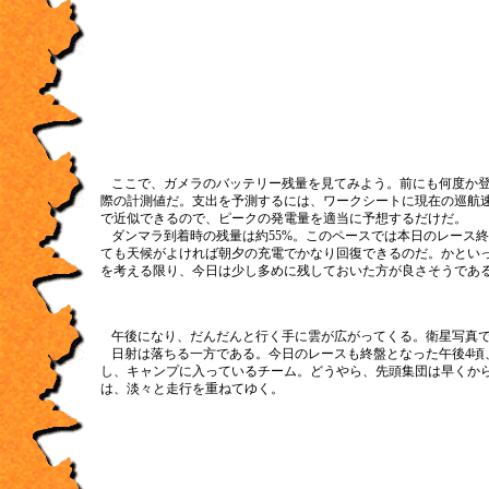
ここで、ガメラのバッテリー残量を見てみよう。前にも何度か
際の計測値だ。支出を予測するには、ワークシートに現在の巡航
で近似できるので、ピークの発電量を適当に予想するだけだ。
ダンマラ到着時の残量は約55%。このペースでは本日のレース
ても天候がよければ朝夕の充電でかなり回復できるのだ。かとい
を考える限り、今日は少し多めに残しておいた方が良さそうであ
午後になり、だんだんと行く手に雲が広がってくる。衛星写真で見
日射は落ちる一方である。今日のレースも終盤となった午後4頃
し、キャンプに入っているチーム。どうやら、先頭集団は早くか
は、淡々と走行を重ねてゆく。