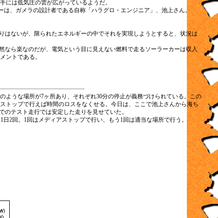
く手には低気圧の雲が広がっているようだ。
バーは、ガメラの設計者である自称「ハラグロ・エンジニア」、池上さん。
りはないが、限られたエネルギーの中でそれを実現しようとすると、状況は
然なら楽なのだが、電気という目に見えない燃料で走るソーラーカーは収入
メントである。
のような場所が7ヶ所あり、それぞれ30分の停止が義務づけられている。この
ストップで行えば時間のロスをなくせる。今日は、ここで池上さんから海ち
ンでのテスト走行では安定した走りを見せていた。
は1日2回。1回はメディアストップで行い、もう1回は適当な場所で行う。