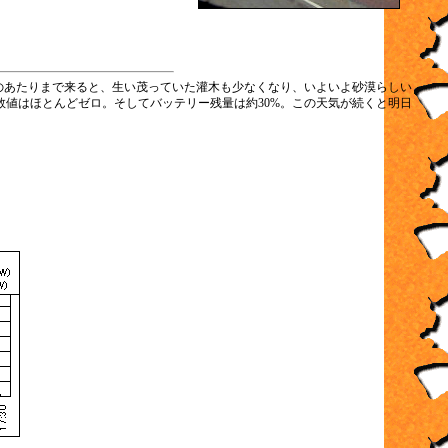
のあたりまで来ると、生い茂っていた灌木も少なくなり、いよいよ砂漠らしい
値はほとんどゼロ。そしてバッテリー残量は約30%。この天気が続くと明日