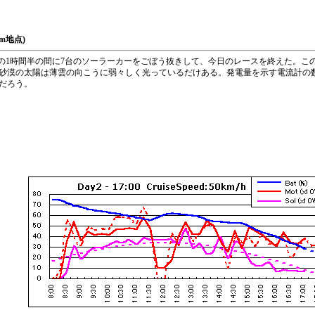
km地点)
の1時間半の間に7台のソーラーカーをごぼう抜きして、今日のレースを終えた。こ
砂漠の太陽は薄雲の向こうに弱々しく光っているだけある。発電量を示す電流計の数
だろう。