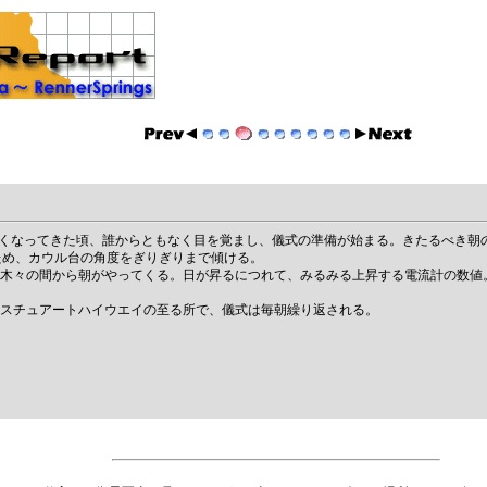
くなってきた頃、誰からともなく目を覚まし、儀式の準備が始まる。きたるべき朝
ため、カウル台の角度をぎりぎりまで傾ける。
木々の間から朝がやってくる。日が昇るにつれて、みるみる上昇する電流計の数値
スチュアートハイウエイの至る所で、儀式は毎朝繰り返される。