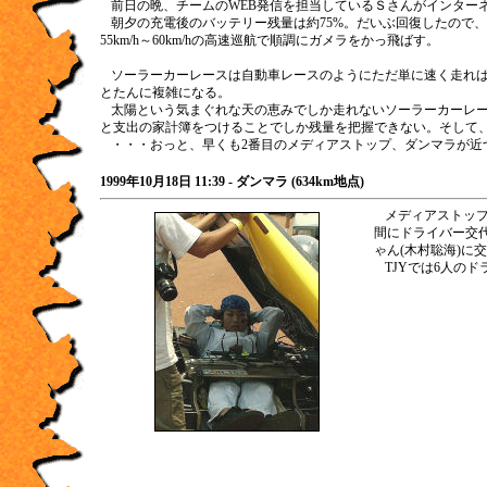
前日の晩、チームのWEB発信を担当しているＳさんがインター
朝夕の充電後のバッテリー残量は約75%。だいぶ回復したので
55km/h～60km/hの高速巡航で順調にガメラをかっ飛ばす。
ソーラーカーレースは自動車レースのようにただ単に速く走れ
とたんに複雑になる。
太陽という気まぐれな天の恵みでしか走れないソーラーカーレ
と支出の家計簿をつけることでしか残量を把握できない。そして
・・・おっと、早くも2番目のメディアストップ、ダンマラが近
1999年10月18日 11:39 - ダンマラ (634km地点)
メディアストップ
間にドライバー交
ゃん(木村聡海)
TJYでは6人の