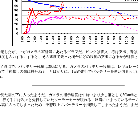
登場したが、上がガメラの家計簿にあたるグラフだ。ピンクは収入、赤は支出、青は
速度を入力する。すると、その速度で走った場合にどの程度の支出になるかが計算さ
終了時点で、バッテリー残量は30%になる。ガメラのバッテリー容量は、レギュレ
って「宵越しの銭は持たねぇ」とばかりに、1日の走行でバッテリーを使い切るわけ
る。
た雲の下に入ったようだ。ガメラの指示速度は午前中より少し落として50km/h
、行く手には次々と先行していたソーラーカーが現れる。路肩に止まっているチー
ら雲に入ってしまったため、予想以上にバッテリーを消費してしまったようだ。まだ