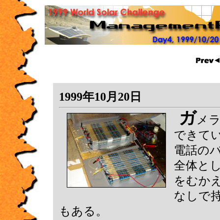
1999年10月20日
ガ
メラ
できて
電話の
全体と
をむかえ
なしで
もある。