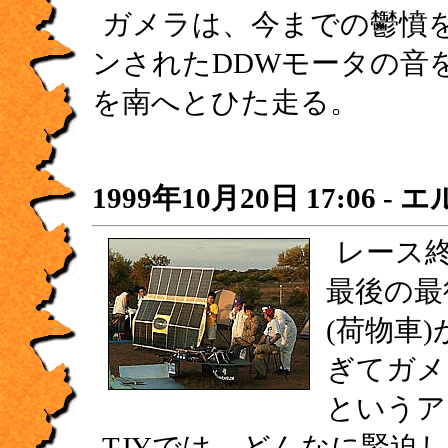
ガメラは、今までの鬱憤
ンされたDDWモータの音
を南へとひた走る。
1999年10月20日 17:06 
レース
最後の最
(荷物車
ぎてガメ
というア
TJYでは、どんなに緊迫